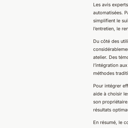
Les avis expert
automatisées. Pa
simplifient le s
l’entretien, le r
Du côté des util
considérablemen
atelier. Des tém
l’intégration au
méthodes tradit
Pour intégrer ef
aide à choisir l
son propriétaire
résultats optima
En résumé, le c