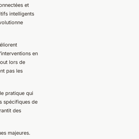
onnectées et
ifs intelligents
évolutionne
éliorent
interventions en
out lors de
nt pas les
de pratique qui
ns spécifiques de
rantit des
ues majeures.