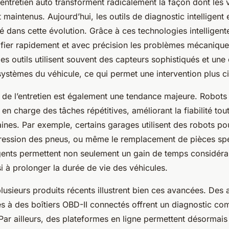
entretien auto transforment radicalement la façon dont les 
 maintenus. Aujourd’hui, les outils de diagnostic intelligent
lé dans cette évolution. Grâce à ces technologies intelligentes
tifier rapidement et avec précision les problèmes mécaniqu
es outils utilisent souvent des capteurs sophistiqués et un
ystèmes du véhicule, ce qui permet une intervention plus ci
 de l’entretien est également une tendance majeure. Robots e
en charge des tâches répétitives, améliorant la fiabilité tou
ines. Par exemple, certains garages utilisent des robots pou
pression des pneus, ou même le remplacement de pièces sp
igents permettent non seulement un gain de temps considéra
i à prolonger la durée de vie des véhicules.
lusieurs produits récents illustrent bien ces avancées. Des 
s à des boîtiers OBD-II connectés offrent un diagnostic co
ar ailleurs, des plateformes en ligne permettent désormais 