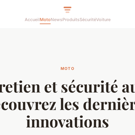
Accueil
Moto
News
Produits
Sécurité
Voiture
MOTO
retien et sécurité au
couvrez les derniè
innovations