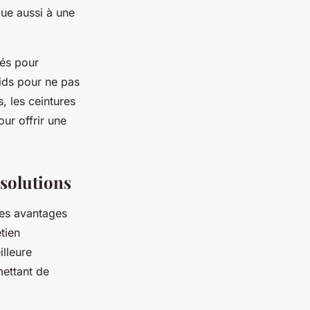
bue aussi à une
sés pour
oids pour ne pas
 les ceintures
ur offrir une
 solutions
es avantages
tien
illeure
mettant de