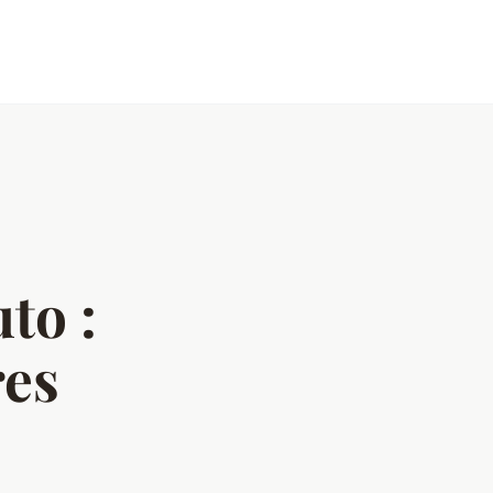
to :
res