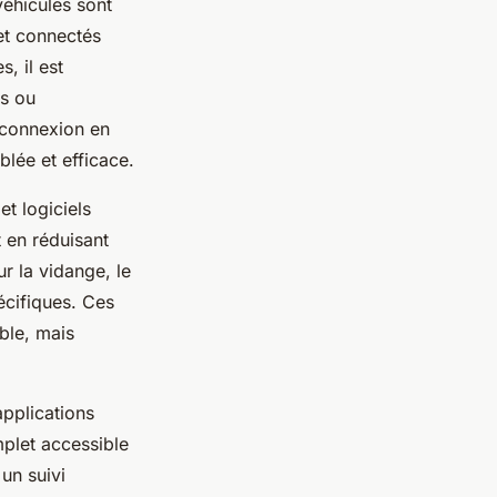
véhicules sont
 et connectés
, il est
es ou
e connexion en
blée et efficace.
t logiciels
t en réduisant
r la vidange, le
écifiques. Ces
ble, mais
applications
mplet accessible
un suivi