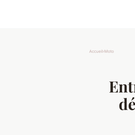
Accueil
›
Moto
Ent
dé