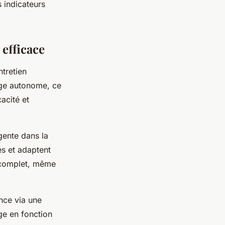
 indicateurs
efficace
ntretien
yage autonome, ce
acité et
gente dans la
es et adaptent
e complet, même
nce via une
age en fonction