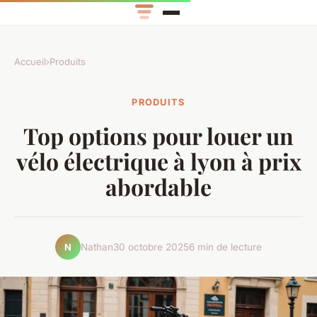
Accueil
›
Produits
PRODUITS
Top options pour louer un
vélo électrique à lyon à prix
abordable
Nathan
30 octobre 2025
6 min de lecture
N