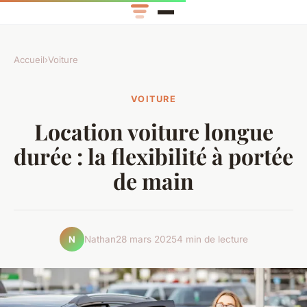
Accueil
›
Voiture
VOITURE
Location voiture longue
durée : la flexibilité à portée
de main
Nathan
28 mars 2025
4 min de lecture
N